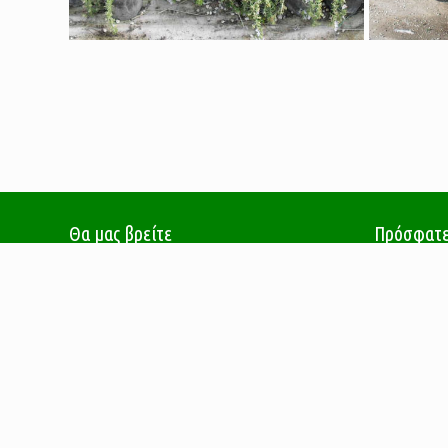
Θα μας βρείτε
Πρόσφατε
Φυτώρια Μανώση – Τσακιρίδη
1η έκθεση
Ρήγα Φεραίου (τέρμα), Κατερίνη Πιερίας
21/04/
Τ.Κ. 60100, ΤΘ: 304
Τηλ. - Fax: 23510 47420, Κιν.: 6972 822 055
Συμμετοχή
E-mail:
info@fytoria-mmt.gr
21/04/