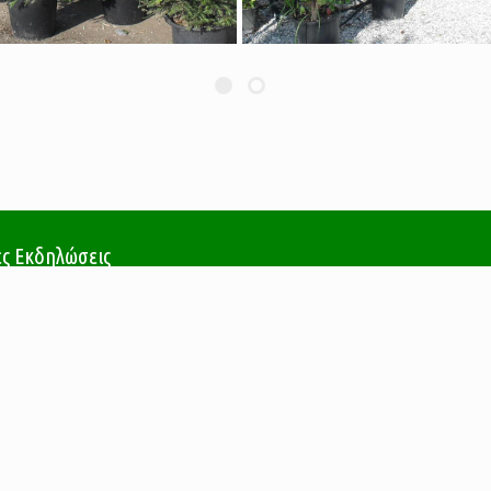
ς Εκδηλώσεις
 ‘’ΚΗΠΟΤΕΧΝΙΚΑ PROFESSIONAL 2015’’
2016
 στη Διεθνή Έκθεση Agrotica
2016