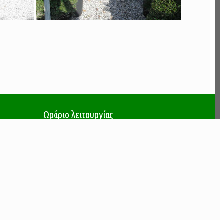
Ωράριο λειτουργίας
Δευτέρα - Παρασκευή
09:00 - 17:00
🔊 Ευχαριστήριο μήνυμα