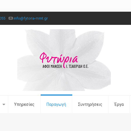
055
info@fytoria-mmt.gr
Υπηρεσίες
Παραγωγή
Συντηρήσεις
Έργα